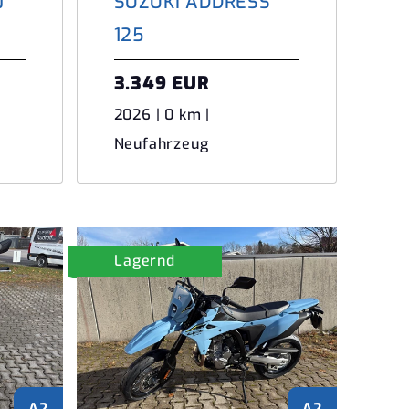
0
SUZUKI ADDRESS
125
3.349 EUR
2026 | 0 km |
Neufahrzeug
Lagernd
A2
A2