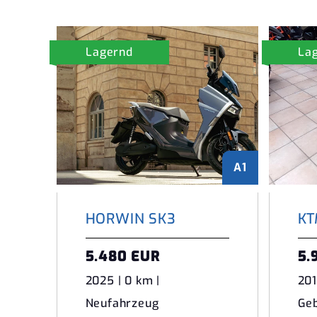
Lagernd
La
A1
HORWIN SK3
KT
5.480 EUR
5.
2025 | 0 km |
201
Neufahrzeug
Ge