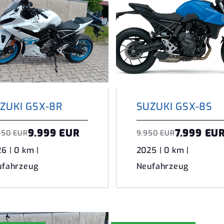
ZUKI GSX-8R
SUZUKI GSX-8S
9.999 EUR
7.999 EU
550 EUR
9.950 EUR
6 | 0 km |
2025 | 0 km |
ufahrzeug
Neufahrzeug