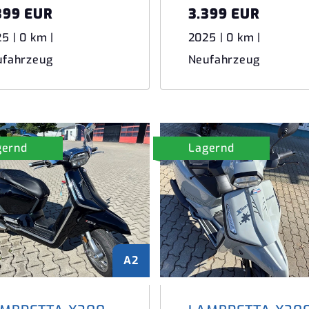
399 EUR
3.399 EUR
5 | 0 km |
2025 | 0 km |
ufahrzeug
Neufahrzeug
gernd
Lagernd
A2