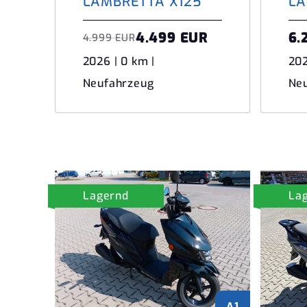
LAMBRETTA X125
LA
4.499 EUR
6.
4.999 EUR
2026 | 0 km |
202
Neufahrzeug
Ne
Lagernd
La
A1