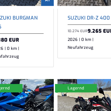
ZUKI BURGMAN
SUZUKI DR-Z 400
5
9.265 EU
10.274 EUR
380 EUR
2026 | 0 km |
Neufahrzeug
6 | 0 km |
ufahrzeug
gernd
Lagernd