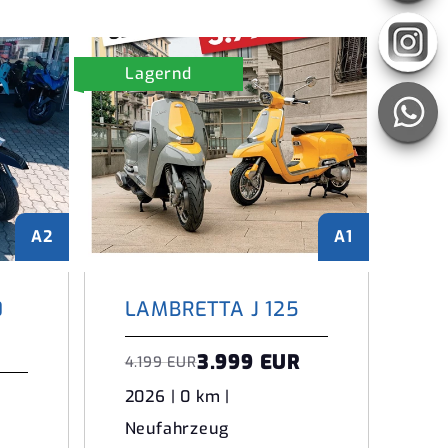
Lagernd
A2
A1
0
LAMBRETTA J 125
3.999 EUR
4.199 EUR
2026 | 0 km |
Neufahrzeug