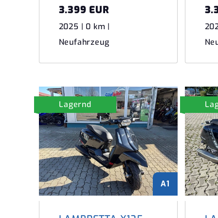
3.399 EUR
3.
2025 | 0 km |
202
Neufahrzeug
Ne
Lagernd
La
A1