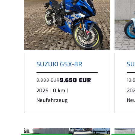
SUZUKI GSX-8R
SU
9.650 EUR
9.999 EUR
10.
2025 | 0 km |
202
Neufahrzeug
Ne