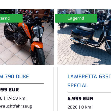
gernd
Lagernd
M 790 DUKE
LAMBRETTA G35
SPECIAL
999 EUR
6.999 EUR
8 | 17499 km |
brauchtfahrzeug
2026 | 0 km |