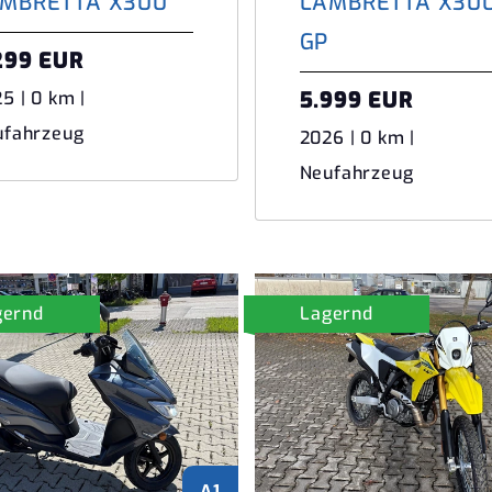
MBRETTA X300
LAMBRETTA X30
GP
299 EUR
5.999 EUR
5 | 0 km |
ufahrzeug
2026 | 0 km |
Neufahrzeug
gernd
Lagernd
A1