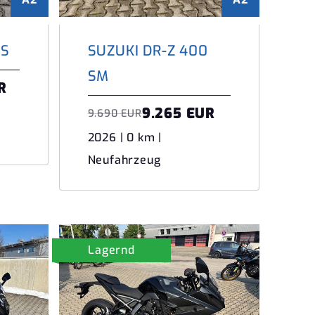
 S
SUZUKI DR-Z 400
SM
R
9.265 EUR
9.690 EUR
2026 | 0 km |
Neufahrzeug
Lagernd