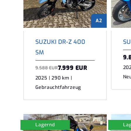
A2
SUZUKI DR-Z 400
SU
SM
9.
7.999 EUR
202
9.588 EUR
Ne
2025 | 290 km |
Gebrauchtfahrzeug
Lagernd
La