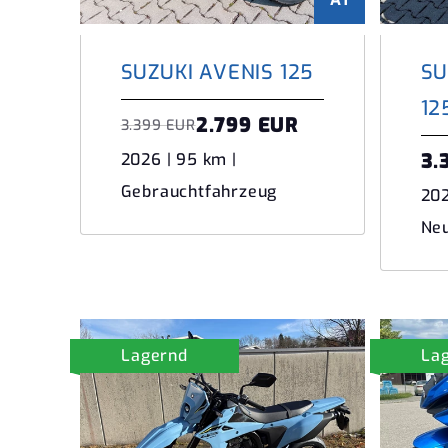
SUZUKI AVENIS 125
SU
12
2.799 EUR
3.399 EUR
3.
2026 | 95 km |
Gebrauchtfahrzeug
202
Ne
Lagernd
La