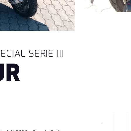
IAL SERIE III
UR