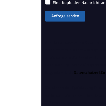
Eine Kopie der Nachricht an
Anfrage senden
Aus den eingegebenen Daten wird e
entsprechend auf Ihre Anfrage rea
erleichtern uns die Beantwortung ih
Beantwortung Ihrer Anfrage verwen
folgendem Link:
Datenschutzerklä
Sie können der Speicherung Ihrer 
verlangen. Wir werden Ihre Daten i
Aufbewahrungspflichten der Lösch