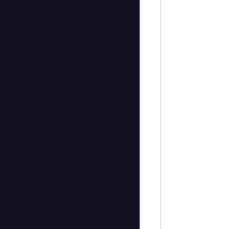
 wird. Dazu und um auch
 Alle weiteren eingegebenen Daten
en selbstverständlich nur zur
klärung finden Sie unter
chen oder die Löschung Ihrer Daten
tigtes Interesse oder gesetzliche