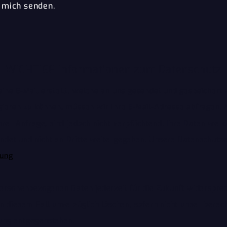
 mich senden.
WICHTIGE Informationen zum Datenschutz
ine E-Mail erstellt, welche an uns gesendet und gespeichert
gieren zu können, müssen wir Ihre E-Mail-Adresse abfragen.
rer Anfrage, sind jedoch nicht verpflichtend. Ihre Daten werd
det und nicht an Dritte weitergegeben. Unsere Datenschutzer
rung
personenbezogenen Daten jederzeit für die Zukunft widerspre
n diesem Fall unverzüglich löschen, sofern nicht unser berech
ung entgegenstehen.