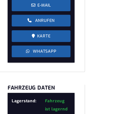
E-MAIL
ANRUFEN
KARTE
WHATSAPP
FAHRZEUG DATEN
Lagerstand:
Fahrzeug
ist lagernd