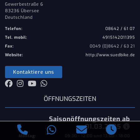
Gewerbestraße 6
83236 Übersee
Deutschland
Telefon:
08642 / 61 07
Tel. mobil:
4915142011395
Fax:
0049 (0)8642 / 63 21
Website:
http://www.suedbike.de
Kontaktiere uns
ÖFFNUNGSZEITEN
Saisonöffnungszeiten ab
.01.03.2025
Montag:
09:30 - 12:00 und 13:00 - 18:00