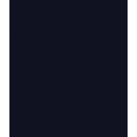
WICHTIGE Informationen zum
Datenschutz
Aus den eingegebenen Daten wird eine E-Mail
erstellt, welche an uns gesendet und
gespeichert wird. Dazu und um auch
entsprechend auf Ihre Anfrage reagieren zu
können, müssen wir Ihre E-Mail-Adresse
abfragen. Alle weiteren eingegebenen Daten
erleichtern uns die Beantwortung ihrer Anfrage,
sind jedoch nicht verpflichtend. Ihre Daten
werden selbstverständlich nur zur
Beantwortung Ihrer Anfrage verwendet und
nicht an Dritte weitergegeben. Unsere