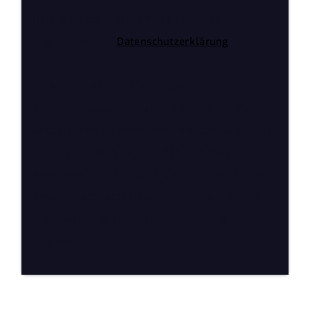
Datenschutzerklärung finden Sie unter
folgendem Link:
Datenschutzerklärung
Sie können der Speicherung Ihrer
personenbezogenen Daten jederzeit für die
Zukunft widersprechen oder die Löschung Ihrer
Daten verlangen. Wir werden Ihre Daten in
diesem Fall unverzüglich löschen, sofern nicht
unser berechtigtes Interesse oder gesetzliche
Aufbewahrungspflichten der Löschung
entgegenstehen.